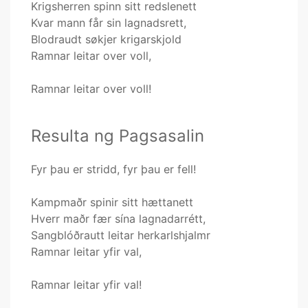
Krigsherren spinn sitt redslenett
Kvar mann får sin lagnadsrett,
Blodraudt søkjer krigarskjold
Ramnar leitar over voll,
Ramnar leitar over voll!
Resulta ng Pagsasalin
Fyr þau er stridd, fyr þau er fell!
Kampmaðr spinir sitt hættanett
Hverr maðr fær sína lagnadarrétt,
Sangblóðrautt leitar herkarlshjalmr
Ramnar leitar yfir val,
Ramnar leitar yfir val!