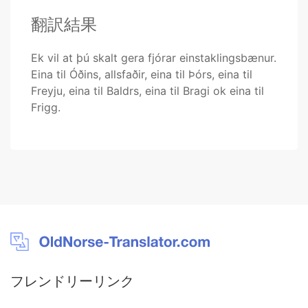
翻訳結果
Ek vil at þú skalt gera fjórar einstaklingsbænur.
Eina til Óðins, allsfaðir, eina til Þórs, eina til
Freyju, eina til Baldrs, eina til Bragi ok eina til
Frigg.
フレンドリーリンク