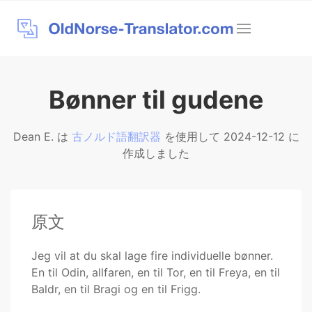
Bønner til gudene
Dean E. は
古ノルド語翻訳器
を使用して 2024-12-12 に
作成しました
原文
Jeg vil at du skal lage fire individuelle bønner.
En til Odin, allfaren, en til Tor, en til Freya, en til
Baldr, en til Bragi og en til Frigg.