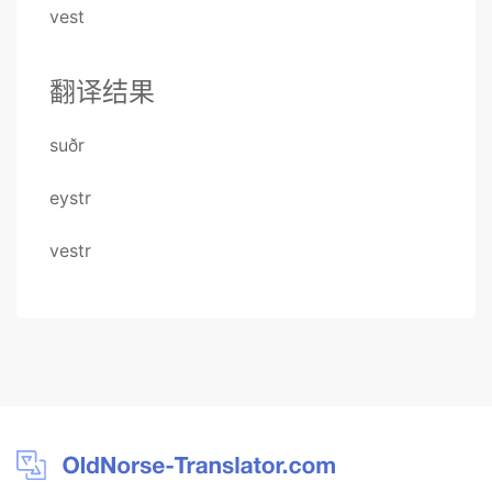
vest
翻译结果
suðr
eystr
vestr